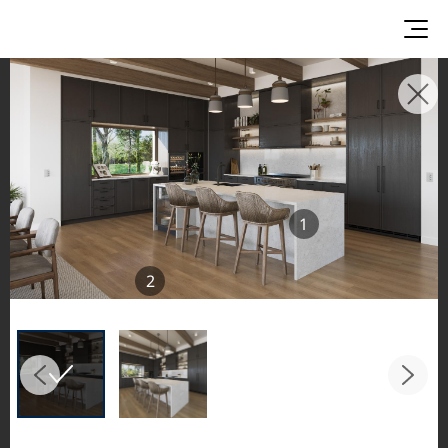
GALERIE D'INSPIRATION
Explorez des espaces inspirants et des
concepts de design mettant en vedette les
surfaces LX Hausys
1
dans de magnifiques environnements
résidentiels et commerciaux. Voyez
2
l'application remarquable du quartz VIATERA,
des surfaces solides HIMACS,
de la porcelaine TERACANTO et des couvre-
planchers HFLOR dans des pièces maîtresses
comme la cuisine et la salle de bain.