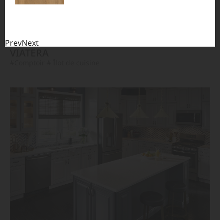
Prev
Next
VIATERA
#Comptoir
# Îlot de cuisine