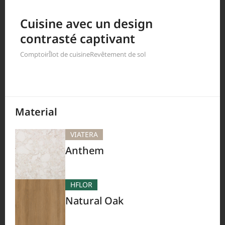
Cuisine avec un design
contrasté captivant
Filter by
Comptoir
Îlot de cuisine
Revêtement de sol
190
Results
Material
VIATERA
Anthem
HFLOR
Natural Oak