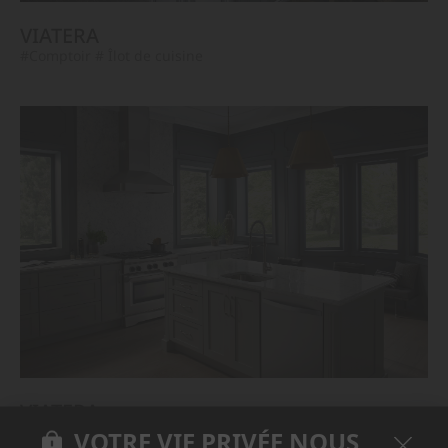
VIATERA
#Comptoir
# Îlot de cuisine
VIATERA
#Comptoir
# Îlot de cuisine
VOTRE VIE PRIVÉE NOUS