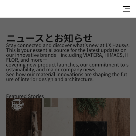
ニュースとお知らせ
Stay connected and discover what’s new at LX Hausys.
This is your essential source for the latest updates on
our innovative brands—including VIATERA, HIMACS, H
ニュースとお知らせ | PRODUCT |EXTERIOR-FILM
FLOR, and more—
covering new product launches, our commitment to s
ustainability, and major company news.
See how our material innovations are shaping the fut
ure of interior design and architecture.
Featured Stories