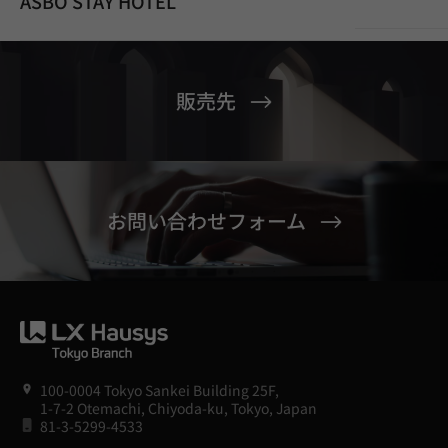
ASBO STAY HOTEL
販売先
お問い合わせフォーム
100-0004 Tokyo Sankei Building 25F,
1-7-2 Otemachi, Chiyoda-ku, Tokyo, Japan
81-3-5299-4533