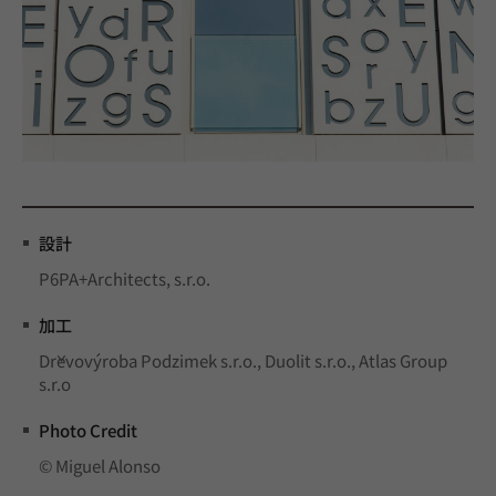
設計
P6PA+Architects, s.r.o.
加工
Dřevovýroba Podzimek s.r.o., Duolit s.r.o., Atlas Group
s.r.o
Photo Credit
© Miguel Alonso