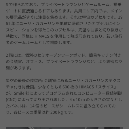
S で作られており、プライベートラウンジとゲームルーム、搭乗
ゲートに直接通じるドアもあります。共用エリア内では、メイン
の展示品がすぐに注目を集めます。それは宇宙カプセルです。19
61 年にユーリ・ガガーリンを地球に帰還させたカプセルにイン
スピレーションを得たこのカプセルは、完璧な曲線と切り抜きが
特徴で、同様に HIMACS を使用して熱成形されており、若い旅行
者のゲームルームとして機能します。
2 階には、個別のセミオープンワークポッド、簡易キッチン付き
の会議室、オフィス、プライベートラウンジなど、より親密な空
間があります。
星空の最後の停留所: 会議室にあるユーリ・ガガーリンのテクス
チャ付き肖像画。少なくとも 8,600 枚の HIMACS「スライス」
が、Smile 社によってプログラムされたコンピューター数値制御 
(CNC) によって切り出されました。4 x 10 m の大きさの堂々とし
たパネルは、14 個のピース​​がシームレスに組み立てられてお
り、各ピースの重量は約 200 kg です。