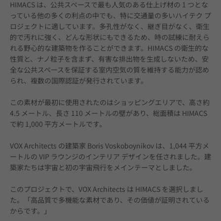
HIMACS は、公共スペースで最も人気のある仕上げ材の 1 つとな
っている他の多くの利点の中でも、特に交通量の多いハイテク プ
ロジェクトに適しています。多孔性がなく、継ぎ目がなく、衛生
的で汚れに強く、どんな形状にもできるため、時の試練に耐えら
れる野心的な建築物を作ることができます。HIMACS の衛生的な
性質と、ナノ粒子を含まず、有害な排出物を生成しないため、安
全な公共スペースを保証する室内空気の質を維持する能力が認め
られ、複数の国際認証が発行されています。
この素材が最初に使用されたのはショッピングエリアで、高さ約 
4.5 メートル、長さ 110 メートルの壁があり、総面積は HIMACS 
で約 1,000 平方メートルです。
VOX Architects の建築家 Boris Voskoboynikov は、1,044 平方メ
ートルの VIP ラウンジのインテリア デザインを任されました。建
築家たちは宇宙と初の宇宙飛行をメインテーマとしました。
このプロジェクトで、VOX Architects は HIMACS を選択しまし
た。「高品質で多機能な素材であり、その価値が証明されている
からです。」