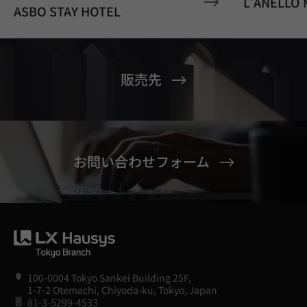
L’ANELLO
ASBO STAY HOTEL
販売先
お問い合わせフォーム
100-0004 Tokyo Sankei Building 25F,
1-7-2 Otemachi, Chiyoda-ku, Tokyo, Japan
81-3-5299-4533