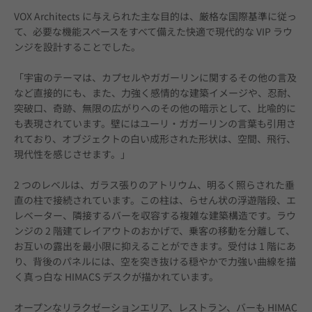
VOX Architects に与えられた主な目的は、厳格な国際基準に従っ
て、必要な機能スペースをすべて備えた快適で現代的な VIP ラウ
ンジを設計することでした。
「宇宙のテーマは、カプセルやガガーリンに関するその他の言及
など直接的にも、また、力強く感情的な建築イメージや、忍耐、
突破口、奇跡、無限の広がりへのその他の暗示として、比喩的に
も表現されています。壁にはユーリ・ガガーリンの言葉も引用さ
れており、オブジェクトの白い成形された形状は、空間、飛行、
現代性を感じさせます。」
2 つのレベルは、ガラス張りのアトリウム、明るく照らされた垂
直の柱で接続されています。この柱は、らせん状の浮遊階段、エ
レベーター、隣接するバーを収容する複雑な建築構造です。ラウ
ンジの 2 階建てレイアウトのおかげで、乗客の移動を分離して、
お互いの露出を最小限に抑えることができます。受付は 1 階にあ
り、背後のパネルには、空を突き抜ける穏やかで力強い曲線を描
く真っ白な HIMACS デスクが描かれています。
オープンなリラクゼーションエリア、レストラン、バーも HIMAC