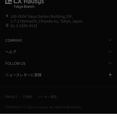
100-0004 Tokyo Sankei Building 25F,
1-7-2 Otemachi, Chiyoda-ku, Tokyo, Japan
81-3-5299-4533
COMPANY
ヘルプ
FOLLOW US
ニュースレターに登録
PRIVACY
TERMS
クッキー設定
COPYRIGHT ⓒ 2022 LX Hausys. ALL RIGHTS RESERVED.