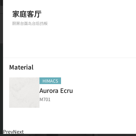
フィルター
家庭客厅
150
結果
厨房台面
岛台
后挡板
Material
HIMACS
Aurora Ecru
M701
Prev
Next