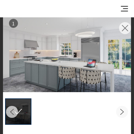
1
使用イメージ
美しい商業施設や住宅空間で、LX Hausysのサーフ
ェスが織りなすインスピレーションあふれる空間
とデザイン提案をご覧ください。
キッチンやバスルームなどの主要スペースで、HIM
ACS ソリッドサーフェス、TERACANTO ポーセリ
ン、そして HFLOR フローリングの魅力的な施工例
をご紹介します。