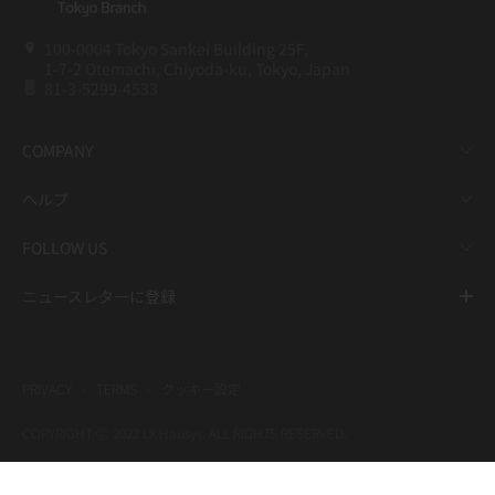
100-0004 Tokyo Sankei Building 25F,
1-7-2 Otemachi, Chiyoda-ku, Tokyo, Japan
81-3-5299-4533
COMPANY
ヘルプ
FOLLOW US
ニュースレターに登録
PRIVACY
TERMS
クッキー設定
COPYRIGHT ⓒ 2022 LX Hausys. ALL RIGHTS RESERVED.