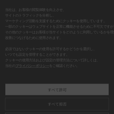
当社は、お客様の閲覧体験を向上させ、
サイトのトラフィックを分析し、
マーケティング活動を支援するためにクッキーを使用しています。
一部のクッキーはウェブサイトを正常に機能させるために不可欠ですが
その他のクッキーはお客様が当サイトをどのように利用しているかを理
改善につなげるために使用されます。
必須ではないクッキーの使用を許可するかどうかを選択し、
いつでも設定を管理することができます。
クッキーの使用方法および設定の管理方法について詳しくは、
#壁面
当社の
プライバシーポリシー
をご確認ください。
すべて許可
すべて拒否