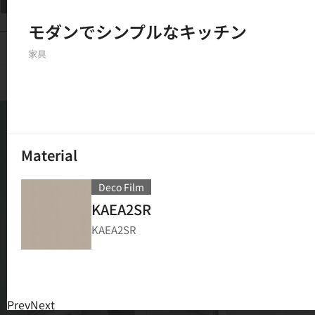
フィルター
モダンでシンプルなキッチン
150
結果
家具
Material
Deco Film
KAEA2SR
KAEA2SR
Prev
Next