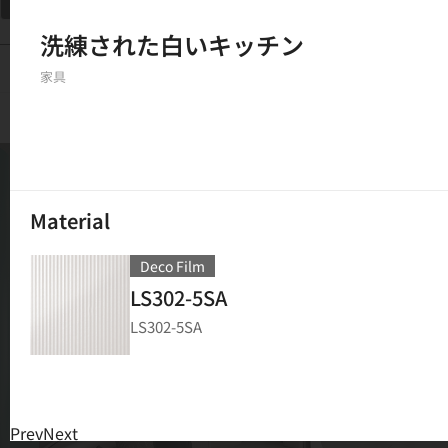
フィルター
洗練された白いキッチン
150
結果
家具
Material
Deco Film
LS302-5SA
LS302-5SA
Prev
Next