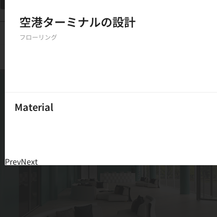
フィルター
空港ターミナルの設計
150
結果
フローリング
Material
Prev
Next