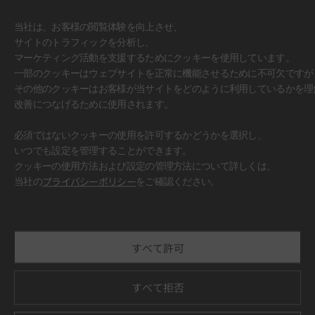
当社は、お客様の閲覧体験を向上させ、
サイトのトラフィックを分析し、
マーケティング活動を支援するためにクッキーを使用しています。
一部のクッキーはウェブサイトを正常に機能させるために不可欠ですが
その他のクッキーはお客様が当サイトをどのように利用しているかを理
改善につなげるために使用されます。
必須ではないクッキーの使用を許可するかどうかを選択し、
いつでも設定を管理することができます。
クッキーの使用方法および設定の管理方法について詳しくは、
#壁面
当社の
プライバシーポリシー
をご確認ください。
すべて許可
すべて拒否