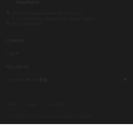
100-0004 Tokyo Sankei Building 25F,
1-7-2 Otemachi, Chiyoda-ku, Tokyo, Japan
81-3-5299-4533
COMPANY
ヘルプ
FOLLOW US
ニュースレターに登録
PRIVACY
TERMS
クッキー設定
COPYRIGHT ⓒ 2022 LX Hausys. ALL RIGHTS RESERVED.