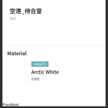
Filter by
空港_待合室
受付
150
結果
Material
HIMACS
Arctic White
S006
Prev
Next