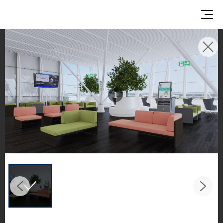
使用イメージ
美しい商業施設や住宅空間で、LX Hausysのサーフ
ェスが織りなすインスピレーションあふれる空間
1
とデザイン提案をご覧ください。
キッチンやバスルームなどの主要スペースで、HIM
ACS ソリッドサーフェス、TERACANTO ポーセリ
ン、そして HFLOR フローリングの魅力的な施工例
をご紹介します。