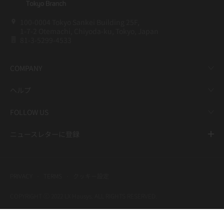
100-0004 Tokyo Sankei Building 25F,
1-7-2 Otemachi, Chiyoda-ku, Tokyo, Japan
81-3-5299-4533
COMPANY
ヘルプ
FOLLOW US
ニュースレターに登録
PRIVACY
TERMS
クッキー設定
COPYRIGHT ⓒ 2022 LX Hausys. ALL RIGHTS RESERVED.