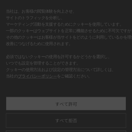
当社は、お客様の閲覧体験を向上させ、
サイトのトラフィックを分析し、
マーケティング活動を支援するためにクッキーを使用しています。
一部のクッキーはウェブサイトを正常に機能させるために不可欠ですが
その他のクッキーはお客様が当サイトをどのように利用しているかを理
改善につなげるために使用されます。
必須ではないクッキーの使用を許可するかどうかを選択し、
いつでも設定を管理することができます。
クッキーの使用方法および設定の管理方法について詳しくは、
#壁面
当社の
プライバシーポリシー
をご確認ください。
すべて許可
すべて拒否