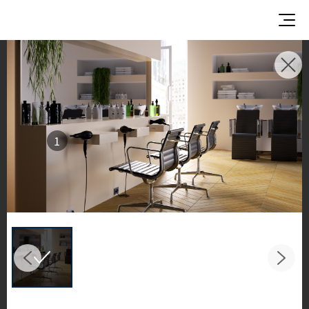
使用イメージ
美しい商業施設や住宅空間で、LX Hausysのサーフ
ェスが織りなすインスピレーションあふれる空間
1
とデザイン提案をご覧ください。
キッチンやバスルームなどの主要スペースで、HIM
ACS ソリッドサーフェス、TERACANTO ポーセリ
ン、そして HFLOR フローリングの魅力的な施工例
をご紹介します。