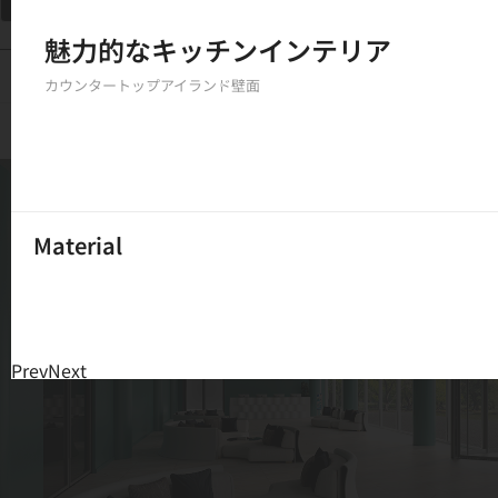
フィルター
魅力的なキッチンインテリア
150
結果
カウンタートップ
アイランド
壁面
Material
Prev
Next