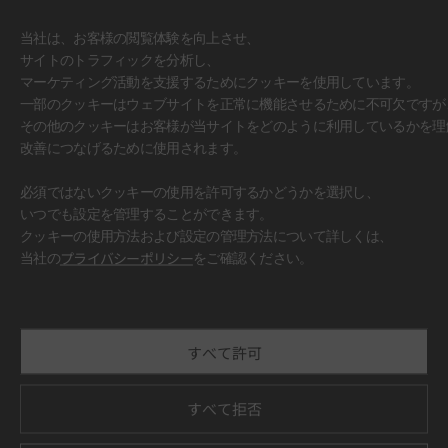
当社は、お客様の閲覧体験を向上させ、
サイトのトラフィックを分析し、
マーケティング活動を支援するためにクッキーを使用しています。
一部のクッキーはウェブサイトを正常に機能させるために不可欠ですが
その他のクッキーはお客様が当サイトをどのように利用しているかを理
改善につなげるために使用されます。
必須ではないクッキーの使用を許可するかどうかを選択し、
いつでも設定を管理することができます。
クッキーの使用方法および設定の管理方法について詳しくは、
#壁面
当社の
プライバシーポリシー
をご確認ください。
すべて許可
すべて拒否