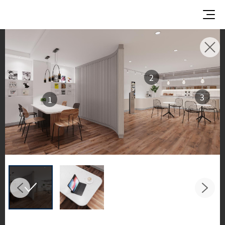
使用イメージ
美しい商業施設や住宅空間で、LX Hausysのサーフ
2
ェスが織りなすインスピレーションあふれる空間
3
1
とデザイン提案をご覧ください。
キッチンやバスルームなどの主要スペースで、HIM
ACS ソリッドサーフェス、TERACANTO ポーセリ
ン、そして HFLOR フローリングの魅力的な施工例
をご紹介します。