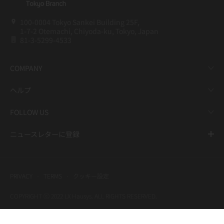
100-0004 Tokyo Sankei Building 25F,
1-7-2 Otemachi, Chiyoda-ku, Tokyo, Japan
81-3-5299-4533
COMPANY
ヘルプ
FOLLOW US
ニュースレターに登録
PRIVACY
TERMS
クッキー設定
COPYRIGHT ⓒ 2022 LX Hausys. ALL RIGHTS RESERVED.