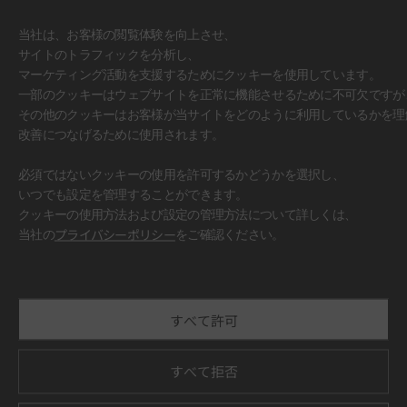
当社は、お客様の閲覧体験を向上させ、
サイトのトラフィックを分析し、
マーケティング活動を支援するためにクッキーを使用しています。
一部のクッキーはウェブサイトを正常に機能させるために不可欠ですが
その他のクッキーはお客様が当サイトをどのように利用しているかを理
改善につなげるために使用されます。
必須ではないクッキーの使用を許可するかどうかを選択し、
いつでも設定を管理することができます。
クッキーの使用方法および設定の管理方法について詳しくは、
#壁面
当社の
プライバシーポリシー
をご確認ください。
すべて許可
すべて拒否