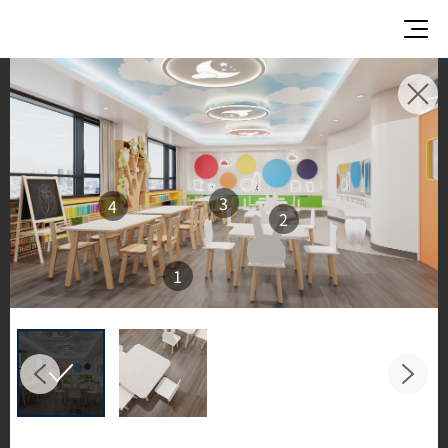
使用イメージ
美しい商業施設や住宅空間で、LX Hausysのサーフ
ェスが織りなすインスピレーションあふれる空間
3
4
とデザイン提案をご覧ください。
2
キッチンやバスルームなどの主要スペースで、HIM
ACS ソリッドサーフェス、TERACANTO ポーセリ
1
ン、そして HFLOR フローリングの魅力的な施工例
をご紹介します。