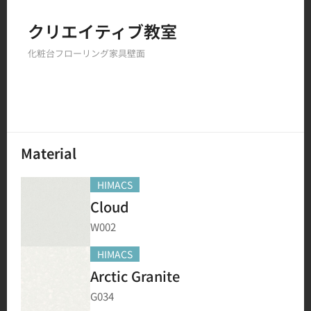
Filter by
クリエイティブ教室
化粧台
フローリング
家具
壁面
150
結果
Material
HIMACS
Cloud
W002
HIMACS
Arctic Granite
G034