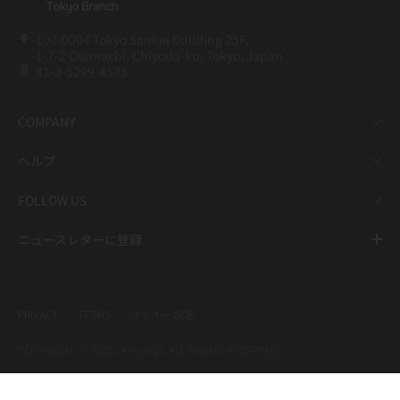
100-0004 Tokyo Sankei Building 25F,
1-7-2 Otemachi, Chiyoda-ku, Tokyo, Japan
81-3-5299-4533
COMPANY
ヘルプ
FOLLOW US
ニュースレターに登録
PRIVACY
TERMS
クッキー設定
COPYRIGHT ⓒ 2022 LX Hausys. ALL RIGHTS RESERVED.