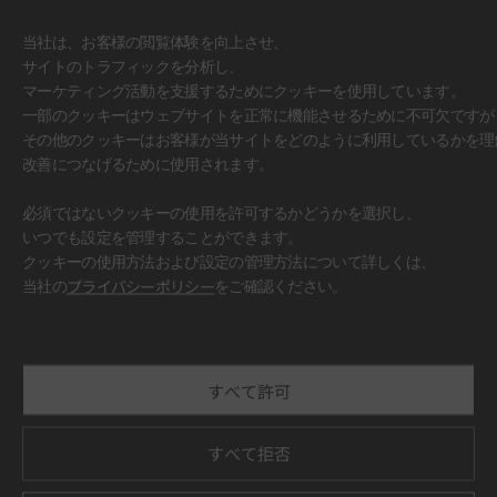
当社は、お客様の閲覧体験を向上させ、
サイトのトラフィックを分析し、
マーケティング活動を支援するためにクッキーを使用しています。
一部のクッキーはウェブサイトを正常に機能させるために不可欠ですが
その他のクッキーはお客様が当サイトをどのように利用しているかを理
改善につなげるために使用されます。
必須ではないクッキーの使用を許可するかどうかを選択し、
いつでも設定を管理することができます。
クッキーの使用方法および設定の管理方法について詳しくは、
#壁面
当社の
プライバシーポリシー
をご確認ください。
すべて許可
すべて拒否