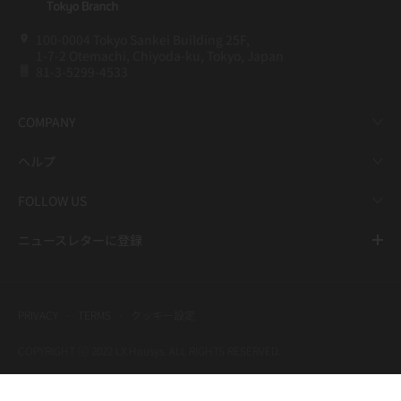
100-0004 Tokyo Sankei Building 25F,
1-7-2 Otemachi, Chiyoda-ku, Tokyo, Japan
81-3-5299-4533
COMPANY
ヘルプ
FOLLOW US
ニュースレターに登録
PRIVACY
TERMS
クッキー設定
COPYRIGHT ⓒ 2022 LX Hausys. ALL RIGHTS RESERVED.