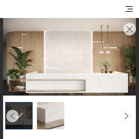
使用イメージ
美しい商業施設や住宅空間で、LX Hausysのサーフ
ェスが織りなすインスピレーションあふれる空間
とデザイン提案をご覧ください。
キッチンやバスルームなどの主要スペースで、HIM
ACS ソリッドサーフェス、TERACANTO ポーセリ
ン、そして HFLOR フローリングの魅力的な施工例
をご紹介します。