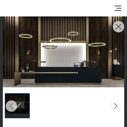
使用イメージ
美しい商業施設や住宅空間で、LX Hausysのサーフ
ェスが織りなすインスピレーションあふれる空間
とデザイン提案をご覧ください。
1
キッチンやバスルームなどの主要スペースで、HIM
ACS ソリッドサーフェス、TERACANTO ポーセリ
ン、そして HFLOR フローリングの魅力的な施工例
をご紹介します。