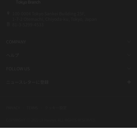
100-0004 Tokyo Sankei Building 25F,
1-7-2 Otemachi, Chiyoda-ku, Tokyo, Japan
81-3-5299-4533
COMPANY
ヘルプ
FOLLOW US
ニュースレターに登録
PRIVACY
TERMS
クッキー設定
COPYRIGHT ⓒ 2022 LX Hausys. ALL RIGHTS RESERVED.