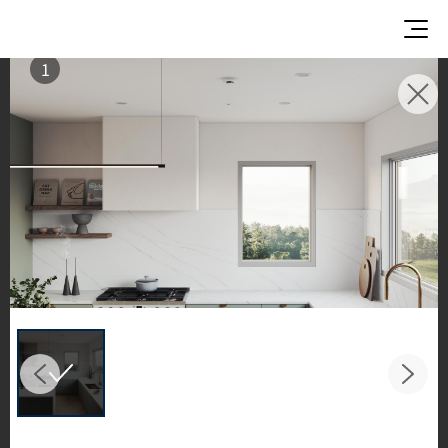
1
使用イメージ
美しい商業施設や住宅空間で、LX Hausysのサーフ
ェスが織りなすインスピレーションあふれる空間
とデザイン提案をご覧ください。
キッチンやバスルームなどの主要スペースで、HIM
ACS ソリッドサーフェス、TERACANTO ポーセリ
ン、そして HFLOR フローリングの魅力的な施工例
をご紹介します。