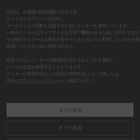
当社は、お客様の閲覧体験を向上させ、
サイトのトラフィックを分析し、
マーケティング活動を支援するためにクッキーを使用しています。
一部のクッキーはウェブサイトを正常に機能させるために不可欠ですが
その他のクッキーはお客様が当サイトをどのように利用しているかを理
改善につなげるために使用されます。
必須ではないクッキーの使用を許可するかどうかを選択し、
いつでも設定を管理することができます。
クッキーの使用方法および設定の管理方法について詳しくは、
#壁面
当社の
プライバシーポリシー
をご確認ください。
すべて許可
すべて拒否