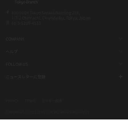
100-0004 Tokyo Sankei Building 25F,
1-7-2 Otemachi, Chiyoda-ku, Tokyo, Japan
81-3-5299-4533
COMPANY
ヘルプ
FOLLOW US
ニュースレターに登録
PRIVACY
TERMS
クッキー設定
COPYRIGHT ⓒ 2022 LX Hausys. ALL RIGHTS RESERVED.