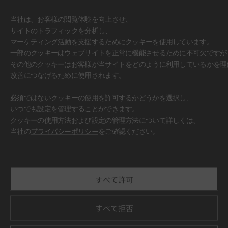
当社は、お客様の閲覧体験を向上させ、
サイトのトラフィックを分析し、
マーケティング活動を支援するためにクッキーを使用しています。
一部のクッキーはウェブサイトを正常に機能させるために不可欠ですが
その他のクッキーはお客様が当サイトをどのように利用しているかを理
改善につなげるために使用されます。
必須ではないクッキーの使用を許可するかどうかを選択し、
いつでも設定を管理することができます。
クッキーの使用方法および設定の管理方法について詳しくは、
#壁面
当社の
プライバシーポリシー
をご確認ください。
すべて許可
すべて拒否