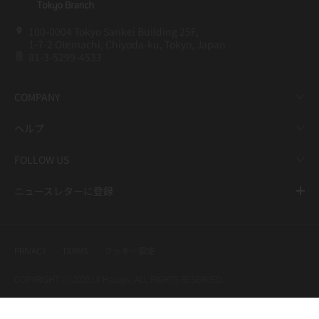
100-0004 Tokyo Sankei Building 25F,
1-7-2 Otemachi, Chiyoda-ku, Tokyo, Japan
81-3-5299-4533
COMPANY
ヘルプ
FOLLOW US
ニュースレターに登録
PRIVACY
TERMS
クッキー設定
COPYRIGHT ⓒ 2022 LX Hausys. ALL RIGHTS RESERVED.