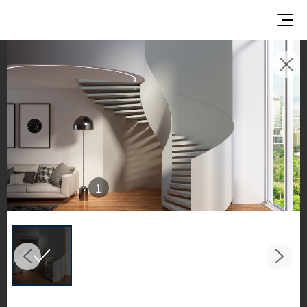
使用イメージ
美しい商業施設や住宅空間で、LX Hausysのサーフ
ェスが織りなすインスピレーションあふれる空間
とデザイン提案をご覧ください。
キッチンやバスルームなどの主要スペースで、HIM
ACS ソリッドサーフェス、TERACANTO ポーセリ
1
ン、そして HFLOR フローリングの魅力的な施工例
をご紹介します。