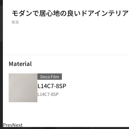
フィルター
モダンで居心地の良いドアインテリア
150
結果
家具
Material
Deco Film
L14C7-8SP
L14C7-8SP
Prev
Next