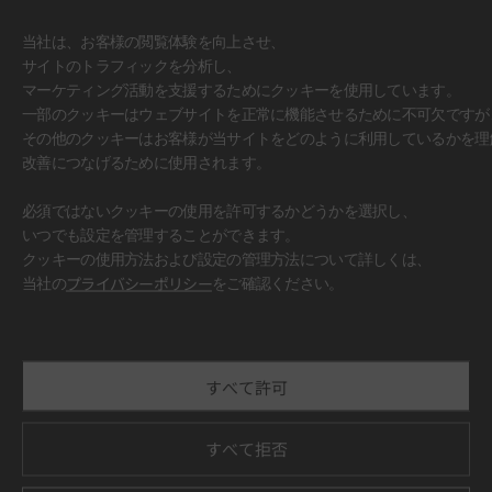
当社は、お客様の閲覧体験を向上させ、
サイトのトラフィックを分析し、
マーケティング活動を支援するためにクッキーを使用しています。
一部のクッキーはウェブサイトを正常に機能させるために不可欠ですが
その他のクッキーはお客様が当サイトをどのように利用しているかを理
改善につなげるために使用されます。
必須ではないクッキーの使用を許可するかどうかを選択し、
いつでも設定を管理することができます。
クッキーの使用方法および設定の管理方法について詳しくは、
#壁面
当社の
プライバシーポリシー
をご確認ください。
すべて許可
すべて拒否