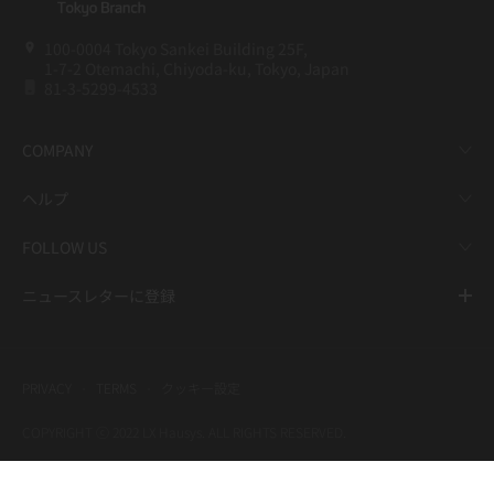
100-0004 Tokyo Sankei Building 25F,
1-7-2 Otemachi, Chiyoda-ku, Tokyo, Japan
81-3-5299-4533
COMPANY
ヘルプ
FOLLOW US
ニュースレターに登録
PRIVACY
TERMS
クッキー設定
COPYRIGHT ⓒ 2022 LX Hausys. ALL RIGHTS RESERVED.