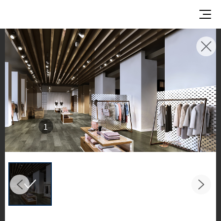
使用イメージ
美しい商業施設や住宅空間で、LX Hausysのサーフ
ェスが織りなすインスピレーションあふれる空間
とデザイン提案をご覧ください。
キッチンやバスルームなどの主要スペースで、HIM
1
ACS ソリッドサーフェス、TERACANTO ポーセリ
ン、そして HFLOR フローリングの魅力的な施工例
をご紹介します。