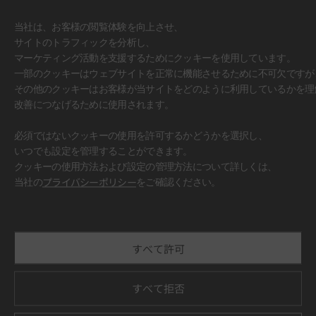
当社は、お客様の閲覧体験を向上させ、
サイトのトラフィックを分析し、
マーケティング活動を支援するためにクッキーを使用しています。
一部のクッキーはウェブサイトを正常に機能させるために不可欠ですが
その他のクッキーはお客様が当サイトをどのように利用しているかを理
改善につなげるために使用されます。
必須ではないクッキーの使用を許可するかどうかを選択し、
いつでも設定を管理することができます。
クッキーの使用方法および設定の管理方法について詳しくは、
#壁面
当社の
プライバシーポリシー
をご確認ください。
すべて許可
すべて拒否