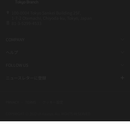
100-0004 Tokyo Sankei Building 25F,
1-7-2 Otemachi, Chiyoda-ku, Tokyo, Japan
81-3-5299-4533
COMPANY
ヘルプ
FOLLOW US
ニュースレターに登録
PRIVACY
TERMS
クッキー設定
COPYRIGHT ⓒ 2022 LX Hausys. ALL RIGHTS RESERVED.