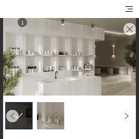
1
使用イメージ
美しい商業施設や住宅空間で、LX Hausysのサーフ
ェスが織りなすインスピレーションあふれる空間
とデザイン提案をご覧ください。
キッチンやバスルームなどの主要スペースで、HIM
ACS ソリッドサーフェス、TERACANTO ポーセリ
ン、そして HFLOR フローリングの魅力的な施工例
をご紹介します。