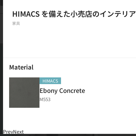
フィルター
HIMACS を備えた小売店のインテリア
150
結果
家具
Material
HIMACS
Ebony Concrete
M553
Prev
Next