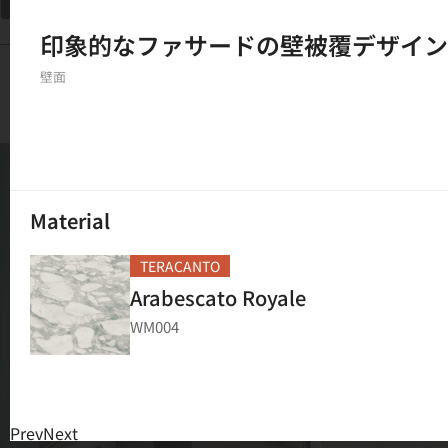
フィルター
印象的なファサードの壁被覆デザイン
150
結果
壁面
Material
TERACANTO
Arabescato Royale
WM004
Prev
Next