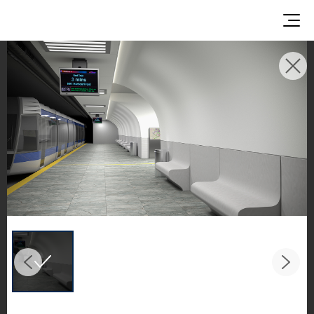
使用イメージ
美しい商業施設や住宅空間で、LX Hausysのサーフ
ェスが織りなすインスピレーションあふれる空間
とデザイン提案をご覧ください。
キッチンやバスルームなどの主要スペースで、HIM
ACS ソリッドサーフェス、TERACANTO ポーセリ
ン、そして HFLOR フローリングの魅力的な施工例
をご紹介します。