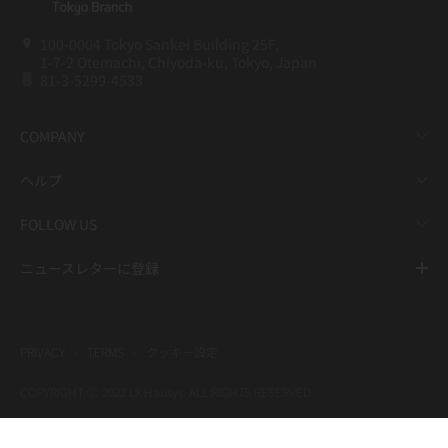
100-0004 Tokyo Sankei Building 25F,
1-7-2 Otemachi, Chiyoda-ku, Tokyo, Japan
81-3-5299-4533
COMPANY
ヘルプ
FOLLOW US
ニュースレターに登録
PRIVACY
TERMS
クッキー設定
COPYRIGHT ⓒ 2022 LX Hausys. ALL RIGHTS RESERVED.