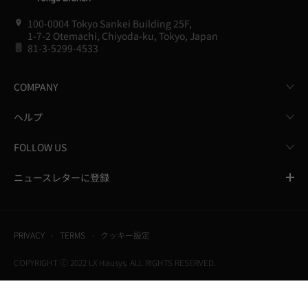
100-0004 Tokyo Sankei Building 25F,
1-7-2 Otemachi, Chiyoda-ku, Tokyo, Japan
81-3-5299-4533
COMPANY
ヘルプ
FOLLOW US
ニュースレターに登録
PRIVACY
TERMS
クッキー設定
COPYRIGHT ⓒ 2022 LX Hausys. ALL RIGHTS RESERVED.