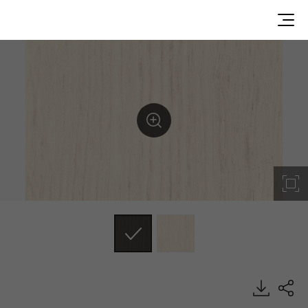
AK2012NM, Misty, DECO