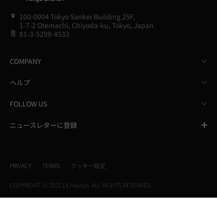
100-0004 Tokyo Sankei Building 25F,
1-7-2 Otemachi, Chiyoda-ku, Tokyo, Japan
81-3-5299-4533
COMPANY
ヘルプ
FOLLOW US
ニュースレターに登録
PRIVACY
TERMS
クッキー設定
COPYRIGHT ⓒ 2022 LX Hausys. ALL RIGHTS RESERVED.