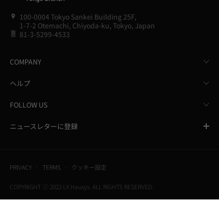
100-0004 Tokyo Sankei Building 25F,
1-7-2 Otemachi, Chiyoda-ku, Tokyo, Japan
81-3-5299-4533
COMPANY
ヘルプ
FOLLOW US
ニュースレターに登録
PRIVACY
TERMS
クッキー設定
COPYRIGHT ⓒ 2022 LX Hausys. ALL RIGHTS RESERVED.