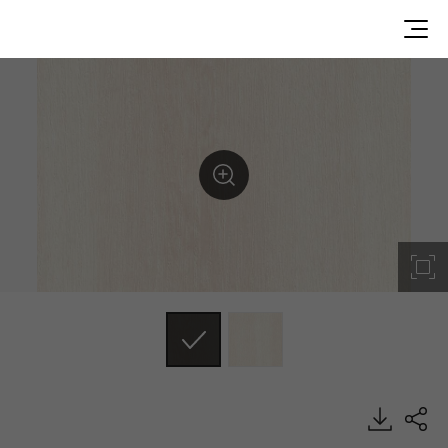
AL901G9M, Misty, DECO