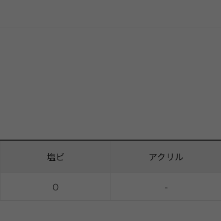
塩ビ
アクリル
O
-