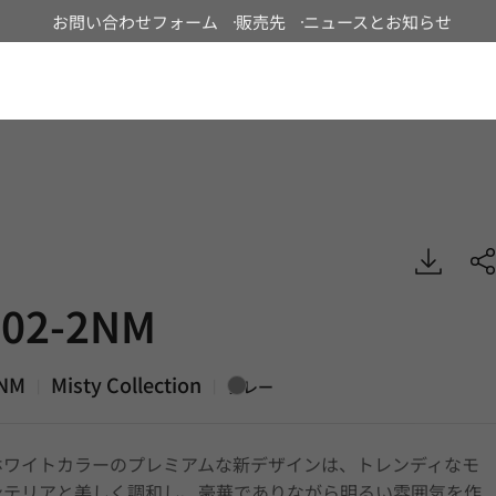
お問い合わせフォーム
販売先
ニュースとお知らせ
Japan
, Misty, DECO
02-2NM
2NM
Misty Collection
|
|
グレー
ホワイトカラーのプレミアムな新デザインは、トレンディなモ
ンテリアと美しく調和し、豪華でありながら明るい雰囲気を作