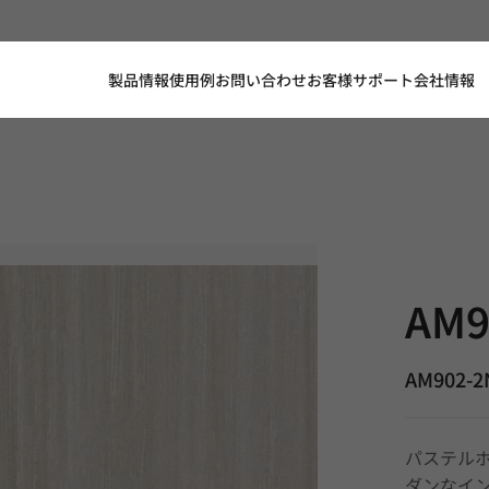
製品情報
使用例
お問い合わせ
お客様サポート
会社情報
AM902-2NM
AM9
AM902-
パステル
ダンなイ