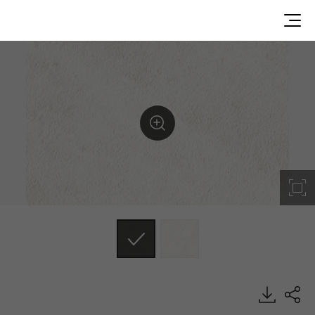
D80012JM, Misty, DECO