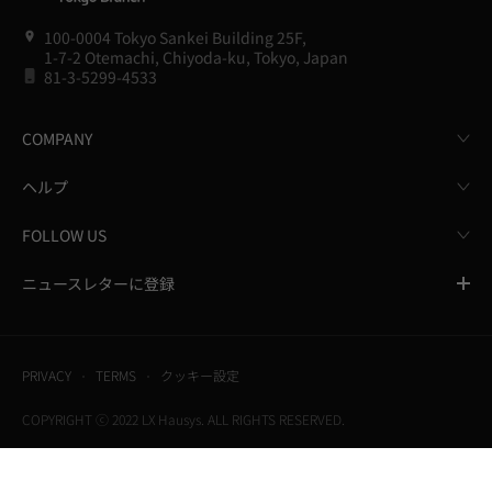
100-0004 Tokyo Sankei Building 25F,
1-7-2 Otemachi, Chiyoda-ku, Tokyo, Japan
81-3-5299-4533
COMPANY
ヘルプ
FOLLOW US
ニュースレターに登録
PRIVACY
TERMS
クッキー設定
COPYRIGHT ⓒ 2022 LX Hausys. ALL RIGHTS RESERVED.