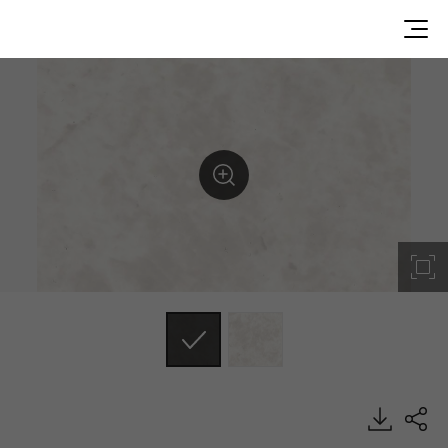
D80032JM, Misty, DECO