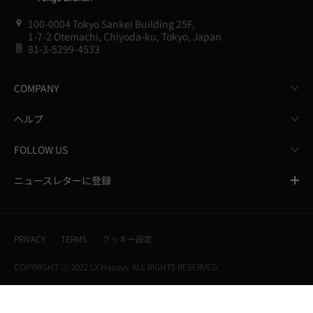
100-0004 Tokyo Sankei Building 25F,
1-7-2 Otemachi, Chiyoda-ku, Tokyo, Japan
81-3-5299-4533
COMPANY
ヘルプ
FOLLOW US
ニュースレターに登録
PRIVACY
TERMS
クッキー設定
COPYRIGHT ⓒ 2022 LX Hausys. ALL RIGHTS RESERVED.