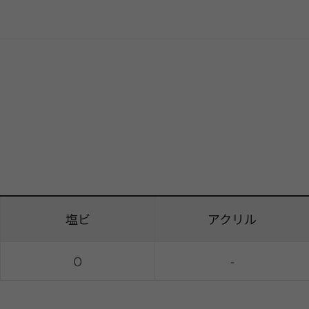
塩ビ
アクリル
O
-