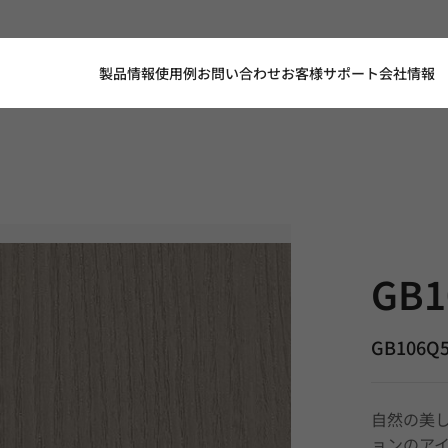
製品情報
使用例
お問い合わせ
お客様サポート
会社情報
GB106Q5, 
GB1
GB106Q
自然の美
ョンのア