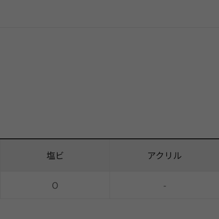
塩ビ
アクリル
O
-