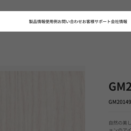
製品情報
使用例
お問い合わせ
お客様サポート
会社情報
GM20149, 
GM2
GM2014
自然の美
ョンのア