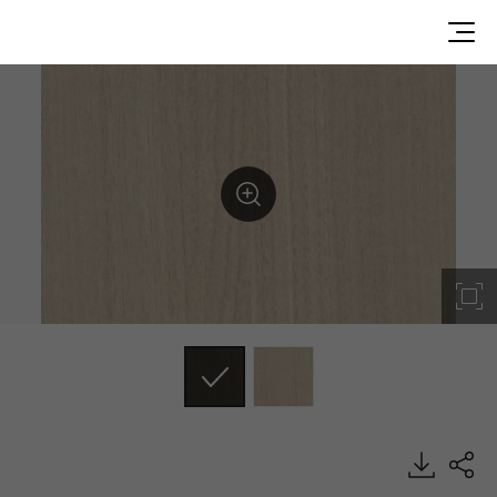
GM303Q5, Best, DECO