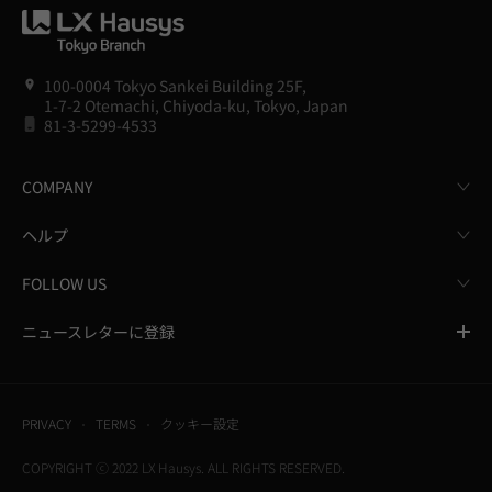
100-0004 Tokyo Sankei Building 25F,
1-7-2 Otemachi, Chiyoda-ku, Tokyo, Japan
81-3-5299-4533
COMPANY
ヘルプ
FOLLOW US
ニュースレターに登録
PRIVACY
TERMS
クッキー設定
COPYRIGHT ⓒ 2022 LX Hausys. ALL RIGHTS RESERVED.