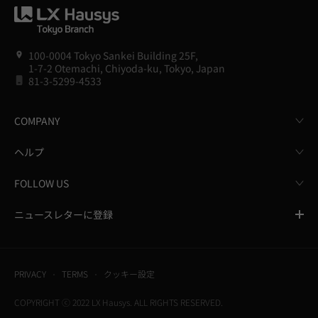
100-0004 Tokyo Sankei Building 25F,
1-7-2 Otemachi, Chiyoda-ku, Tokyo, Japan
81-3-5299-4533
COMPANY
ヘルプ
FOLLOW US
ニュースレターに登録
PRIVACY
TERMS
クッキー設定
COPYRIGHT ⓒ 2022 LX Hausys. ALL RIGHTS RESERVED.