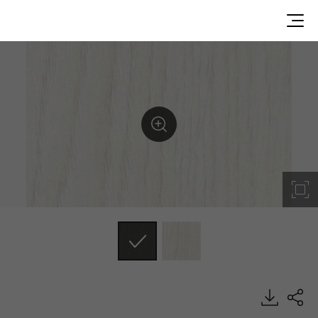
GN401-49, Best, DECO