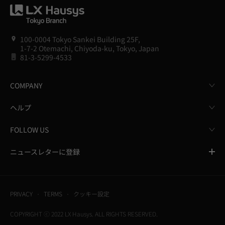
100-0004 Tokyo Sankei Building 25F,
1-7-2 Otemachi, Chiyoda-ku, Tokyo, Japan
81-3-5299-4533
COMPANY
ヘルプ
FOLLOW US
ニュースレターに登録
PRIVACY
TERMS
クッキー設定
COPYRIGHT ⓒ 2022 LX Hausys. ALL RIGHTS RESERVED.