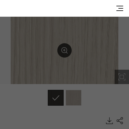
GN403-49, Best, DECO