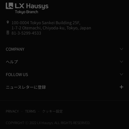
100-0004 Tokyo Sankei Building 25F,
1-7-2 Otemachi, Chiyoda-ku, Tokyo, Japan
81-3-5299-4533
COMPANY
ヘルプ
FOLLOW US
ニュースレターに登録
PRIVACY
TERMS
クッキー設定
COPYRIGHT ⓒ 2022 LX Hausys. ALL RIGHTS RESERVED.