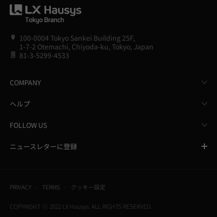
100-0004 Tokyo Sankei Building 25F,
1-7-2 Otemachi, Chiyoda-ku, Tokyo, Japan
81-3-5299-4533
COMPANY
ヘルプ
FOLLOW US
ニュースレターに登録
PRIVACY
TERMS
クッキー設定
COPYRIGHT ⓒ 2022 LX Hausys. ALL RIGHTS RESERVED.