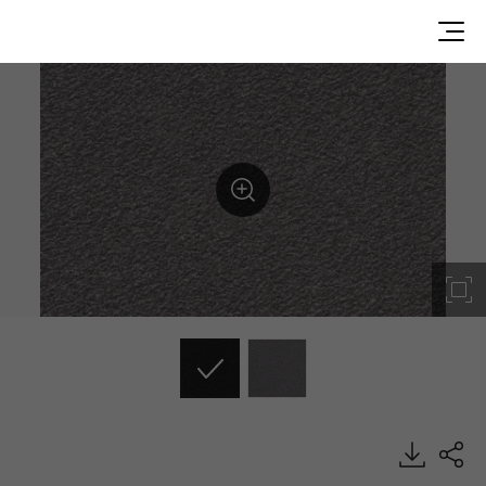
GN503-4P, Best, DECO