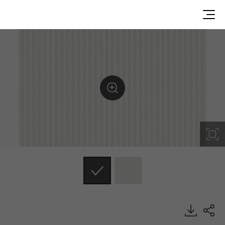
KAEL95HE, G Texture, DECO