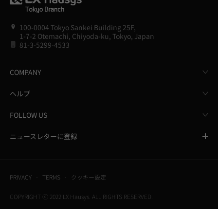
100-0004 Tokyo Sankei Building 25F,
1-7-2 Otemachi, Chiyoda-ku, Tokyo, Japan
81-3-5299-4533
COMPANY
ヘルプ
FOLLOW US
ニュースレターに登録
PRIVACY
TERMS
クッキー設定
COPYRIGHT ⓒ 2022 LX Hausys. ALL RIGHTS RESERVED.