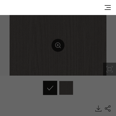
KAEM7G9P, Painted Wood, DECO