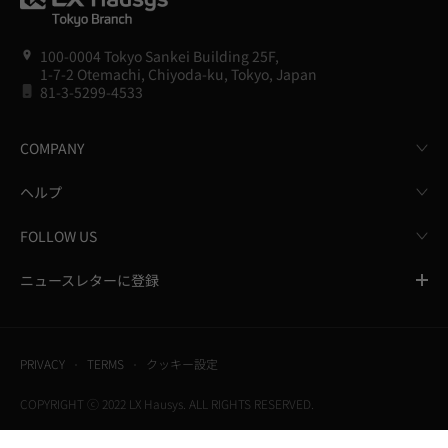
100-0004 Tokyo Sankei Building 25F,
1-7-2 Otemachi, Chiyoda-ku, Tokyo, Japan
81-3-5299-4533
COMPANY
ヘルプ
FOLLOW US
ニュースレターに登録
PRIVACY
TERMS
クッキー設定
COPYRIGHT ⓒ 2022 LX Hausys. ALL RIGHTS RESERVED.