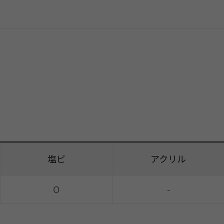
塩ビ
アクリル
O
-