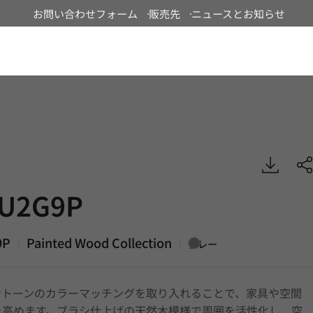
お問い合わせフォーム
販売先
ニュースとお知らせ
Japan
 Painted Wood, DECO
U2G9P
9P
Painted Wood Collection
|
|
グレー
ントーンのカラーマッチングを取り入れることで、家具や空間
を高めます。ブラシ仕上げの天然木模様で周囲を活性化し、空