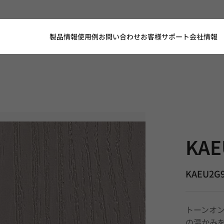
製品情報
使用例
お問い合わせ
お客様サポート
会社情報
KAEU2G9P,
KAE
KAEU2G
トーンオ
の温かみ