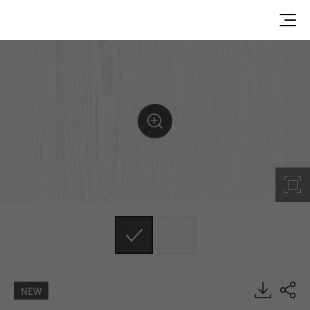
NEW
L0913-J3, Painted Wood, DECO