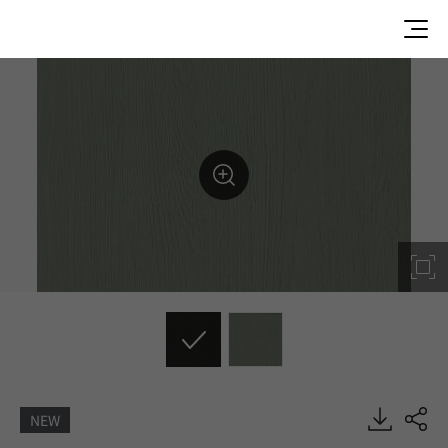
NEW
L0915-J3, Painted Wood, DECO