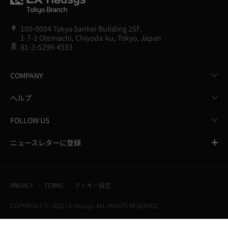
100-0004 Tokyo Sankei Building 25F,
1-7-2 Otemachi, Chiyoda-ku, Tokyo, Japan
81-3-5299-4533
COMPANY
ヘルプ
FOLLOW US
ニュースレターに登録
PRIVACY
TERMS
クッキー設定
COPYRIGHT ⓒ 2022 LX Hausys. ALL RIGHTS RESERVED.