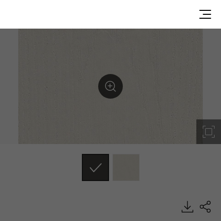
L14A61PP, Painted Wood, DECO