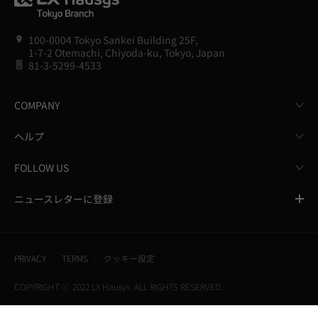
100-0004 Tokyo Sankei Building 25F,
1-7-2 Otemachi, Chiyoda-ku, Tokyo, Japan
81-3-5299-4533
COMPANY
ヘルプ
FOLLOW US
ニュースレターに登録
PRIVACY
TERMS
クッキー設定
COPYRIGHT ⓒ 2022 LX Hausys. ALL RIGHTS RESERVED.