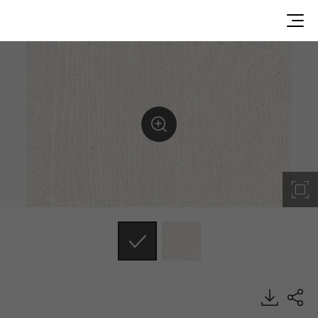
L14C11RP, Painted Wood, DECO