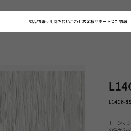
製品情報
使用例
お問い合わせ
お客様サポート
会社情報
L14C6-8SP
L14
L14C6-8
トーンオ
の温かみ