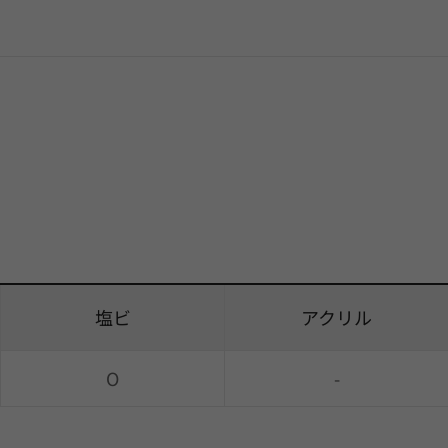
塩ビ
アクリル
O
-