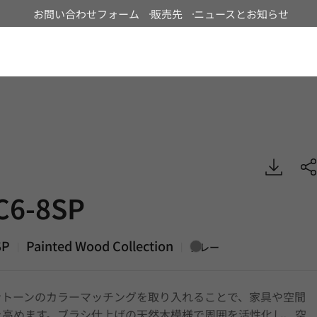
お問い合わせフォーム
販売先
ニュースとお知らせ
Japan
, Painted Wood, DECO
C6-8SP
SP
Painted Wood Collection
|
|
グレー
ントーンのカラーマッチングを取り入れることで、家具や空間
を高めます。ブラシ仕上げの天然木模様で周囲を活性化し、空