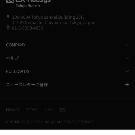
100-0004 Tokyo Sankei Building 25F,
1-7-2 Otemachi, Chiyoda-ku, Tokyo, Japan
81-3-5299-4533
COMPANY
ヘルプ
FOLLOW US
ニュースレターに登録
PRIVACY
TERMS
クッキー設定
COPYRIGHT ⓒ 2022 LX Hausys. ALL RIGHTS RESERVED.