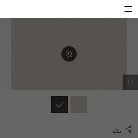
LI3A42JP, Painted Wood, DECO