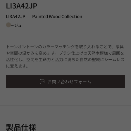
LI3A42JP
LI3A42JP
Painted Wood Collection
|
ベージュ
トーンオントーンのカラーマッチングを取り入れることで、家具
や空間の温かみを高めます。ブラシ仕上げの天然木模様で周囲を
活性化し、空間を生命力と活力に満ちた自然の聖域にシームレス
に変えます。
お問い合わせフォーム
製品仕様