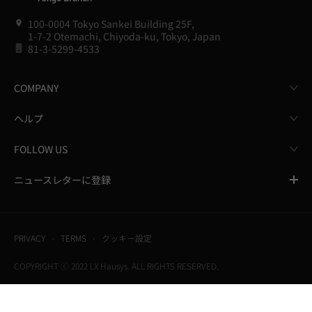
100-0004 Tokyo Sankei Building 25F,
1-7-2 Otemachi, Chiyoda-ku, Tokyo, Japan
81-3-5299-4533
COMPANY
ヘルプ
FOLLOW US
ニュースレターに登録
PRIVACY
TERMS
クッキー設定
COPYRIGHT ⓒ 2022 LX Hausys. ALL RIGHTS RESERVED.