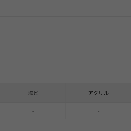
塩ビ
アクリル
-
-