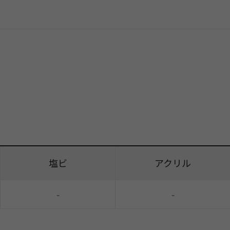
塩ビ
アクリル
-
-